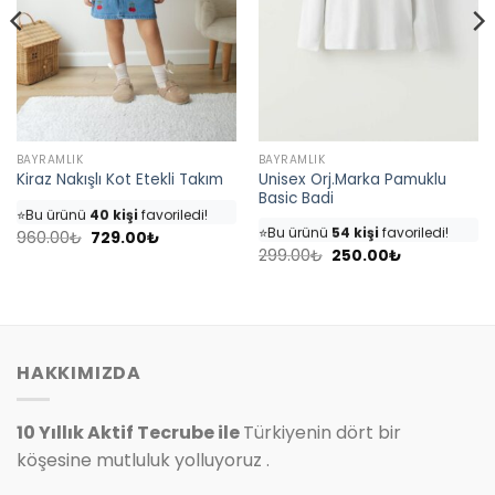
BAYRAMLIK
BAYRAMLIK
Unisex Orj.Marka Pamuklu
Kiraz Nakışlı Kot Etekli Takım
👀
Şu an
35 kişi
inceliyor!
Basic Badi
👀
Şu an
46 kişi
inceliyor!
⭐️
Bu ürünü
40 kişi
favoriledi!
⭐️
Bu ürünü
54 kişi
favoriledi!
Orijinal
Şu
🛒
18 kişi
sepetine ekledi!
960.00
₺
729.00
₺
fiyat:
andaki
Orijinal
Şu
🛒
25 kişi
sepetine ekledi!
299.00
₺
250.00
₺
✅
Bugün
4 adet
satıldı
960.00₺.
fiyat:
fiyat:
andaki
✅
Bugün
7 adet
satıldı
729.00₺.
299.00₺.
fiyat:
250.00₺.
HAKKIMIZDA
10 Yıllık Aktif Tecrube ile
Türkiyenin dört bir
köşesine mutluluk yolluyoruz .