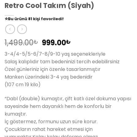
Retro Cool Takım (Siyah)
👀
Şu an
79 kişi
inceliyor!
⭐️
Bu ürünü
81 kişi
favoriledi!
🛒
39 kişi
sepetine ekledi!
✅
Bugün
14 adet
satıldı
Orijinal
Şu
1,499.00
999.00
₺
₺
fiyat:
andaki
3-4/4-5/5-6/7-8/9-10 yaş seçenekleriyle
1,499.00₺.
fiyat:
Salaş kalıplıdır tam bedeninizi tercih edebilirsiniz
999.00₺.
Özel günleriniz için özenle tasarlanmıştır
Manken üzerindeki 3-4 yaş bedenidir
(107 cm 19 kilo)
“Dabl (double) kumaştır, çift katlı özel dokuma yapısı
sayesinde hem dayanıklı hem de konforlu bir
kumaştır.
İç göstermez, formunu uzun süre korur.
Çocukların rahat hareket etmesi için
yumuşaktır.Kolay kolay deforme olmaz.