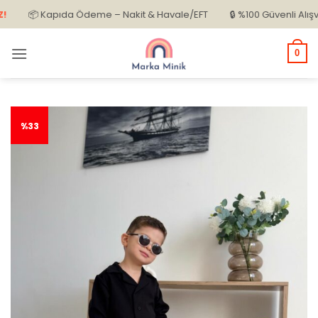
İçeriğe
📦 Kapıda Ödeme – Nakit & Havale/EFT
🔒 %100 Güvenli Alışveriş
atla
0
%33