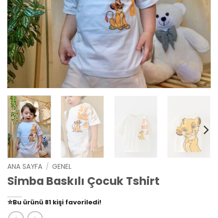
ANA SAYFA
/
GENEL
Simba Baskılı Çocuk Tshirt
👀
Şu an
79 kişi
inceliyor!
⭐️
Bu ürünü
81 kişi
favoriledi!
🛒
39 kişi
sepetine ekledi!