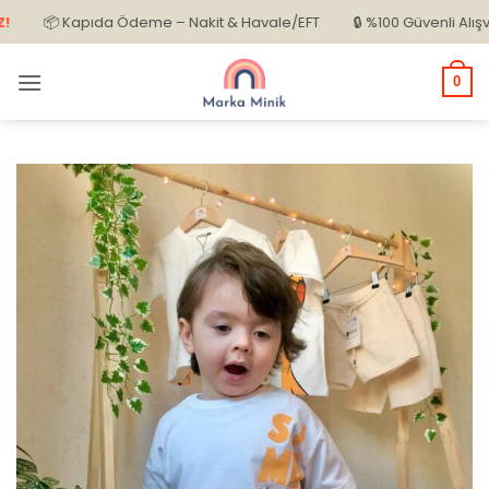
İçeriğe
📦 Kapıda Ödeme – Nakit & Havale/EFT
🔒 %100 Güvenli Alışveriş
atla
0