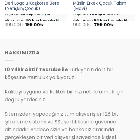
Deri Logolu Kaşkorse Bere
Müslin Erkek Çocuk Takım
(Yetişkin/Çocuk)
(Mavi)
👀
Şu an
35 kişi
inceliyor!
👀
Şu an
46 kişi
inceliyor!
⭐️
Bu ürünü
40 kişi
favoriledi!
⭐️
Bu ürünü
54 kişi
favoriledi!
Orijinal
Şu
Orijinal
Şu
🛒
18 kişi
sepetine ekledi!
🛒
25 kişi
sepetine ekledi!
399.00
₺
199.00
₺
990.00
₺
799.00
₺
fiyat:
andaki
fiyat:
andaki
✅
Bugün
4 adet
satıldı
✅
Bugün
7 adet
satıldı
399.00₺.
fiyat:
990.00₺.
fiyat:
199.00₺.
799.00₺.
HAKKIMIZDA
10 Yıllık Aktif Tecrube ile
Türkiyenin dört bir
köşesine mutluluk yolluyoruz .
Kaliteyi uyguna ve kaliteli bir hizmet ile almak için
doğru yerdesiniz.
Sitemizden yapacağınız tüm alışverişler 128 bit
şifreleme sistemi ve SSL sertifikası ile güvence
altındadır. Sadece sizin ve bankanız arasında
gerçekleşen bir veri alışverişi sayesinde kişisel