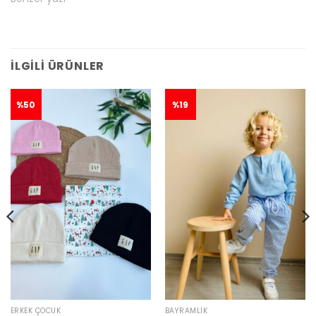
İLGILI ÜRÜNLER
%50
%19
ERKEK ÇOCUK
BAYRAMLIK