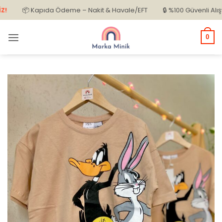
İçeriğe
📦 Kapıda Ödeme – Nakit & Havale/EFT
🔒 %100 Güvenli Alışveriş
atla
0