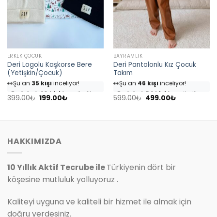
ERKEK ÇOCUK
BAYRAMLIK
Deri Logolu Kaşkorse Bere
Deri Pantolonlu Kız Çocuk
(Yetişkin/Çocuk)
Takım
👀
Şu an
35 kişi
inceliyor!
👀
Şu an
46 kişi
inceliyor!
⭐️
Bu ürünü
40 kişi
favoriledi!
⭐️
Bu ürünü
54 kişi
favoriledi!
Orijinal
Şu
Orijinal
Şu
🛒
18 kişi
sepetine ekledi!
🛒
25 kişi
sepetine ekledi!
399.00
₺
199.00
₺
599.00
₺
499.00
₺
fiyat:
andaki
fiyat:
andaki
✅
Bugün
4 adet
satıldı
✅
Bugün
7 adet
satıldı
399.00₺.
fiyat:
599.00₺.
fiyat:
199.00₺.
499.00₺.
HAKKIMIZDA
10 Yıllık Aktif Tecrube ile
Türkiyenin dört bir
köşesine mutluluk yolluyoruz .
Kaliteyi uyguna ve kaliteli bir hizmet ile almak için
doğru yerdesiniz.