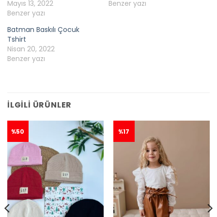
Mayıs 13, 2022
Benzer yazı
Benzer yazı
Batman Baskılı Çocuk
Tshirt
Nisan 20, 2022
Benzer yazı
İLGILI ÜRÜNLER
%50
%17