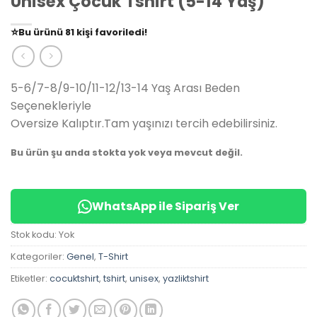
Unisex Çocuk Tshirt (5-14 Yaş)
👀
Şu an
79 kişi
inceliyor!
⭐️
Bu ürünü
81 kişi
favoriledi!
🛒
39 kişi
sepetine ekledi!
✅
Bugün
14 adet
satıldı
5-6/7-8/9-10/11-12/13-14 Yaş Arası Beden
Seçenekleriyle
Oversize Kalıptır.Tam yaşınızı tercih edebilirsiniz.
Bu ürün şu anda stokta yok veya mevcut değil.
WhatsApp ile Sipariş Ver
Stok kodu:
Yok
Kategoriler:
Genel
,
T-Shirt
Etiketler:
cocuktshirt
,
tshirt
,
unisex
,
yazliktshirt