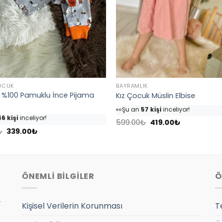
OCUK
BAYRAMLIK
%100 Pamuklu İnce Pijama
Kız Çocuk Müslin Elbise
👀
Şu an
57 kişi
inceliyor!
6 kişi
inceliyor!
⭐️
Bu ürünü
68 kişi
favoriledi!
nü
54 kişi
favoriledi!
Orijinal
Şu
🛒
32 kişi
sepetine ekledi!
599.00
₺
419.00
₺
fiyat:
andaki
Orijinal
Şu
sepetine ekledi!
₺
339.00
₺
✅
Bugün
10 adet
satıldı
599.00₺.
fiyat:
fiyat:
andaki
7 adet
satıldı
419.00₺.
499.00₺.
fiyat:
339.00₺.
ÖNEMLİ BİLGİLER
Ö
r
Kişisel Verilerin Korunması
T