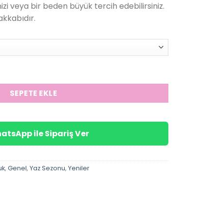
zi veya bir beden büyük tercih edebilirsiniz.
749.00₺.
akkabıdır.
 Ayakkabı adet
SEPETE EKLE
atsApp ile Sipariş Ver
uk
,
Genel
,
Yaz Sezonu
,
Yeniler