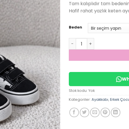
Tam kalıplıdır tam bedenini
Hafif rahat yazlık keten ay
Beden
Unisex Dama Detaylı Keten
Wh
Stok kodu:
Yok
Kategoriler:
Ayakkabı
,
Erkek Çoc