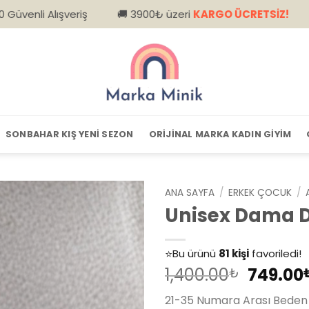
eriş
🚚 3900₺ üzeri
KARGO ÜCRETSİZ!
📦 Kapıda Ö
SONBAHAR KIŞ YENI SEZON
ORIJINAL MARKA KADIN GIYIM
ANA SAYFA
/
ERKEK ÇOCUK
/
Unisex Dama D
👀
Şu an
79 kişi
inceliyor!
⭐️
Bu ürünü
81 kişi
favoriledi!
Orijina
1,400.00
749.00
🛒
39 kişi
sepetine ekledi!
₺
fiyat:
✅
Bugün
14 adet
satıldı
21-35 Numara Arası Beden 
1,400.0