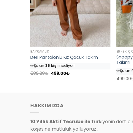
BAYRAMLIK
ERKEK Ç
Snoopy 
 (Kahve)
Deri Pantolonlu Kız Çocuk Takım
👀
Şu an
35 kişi
inceliyor!
Takımı
👀
Şu an
4
⭐️
Bu ürünü
40 kişi
favoriledi!
⭐️
Bu ürü
Orijinal
Şu
🛒
18 kişi
sepetine ekledi!
599.00
₺
499.00
₺
fiyat:
andaki
🛒
25 kişi
499.00
✅
Bugün
4 adet
satıldı
599.00₺.
fiyat:
✅
Bugün
.
499.00₺.
HAKKIMIZDA
10 Yıllık Aktif Tecrube ile
Türkiyenin dört bi
köşesine mutluluk yolluyoruz .