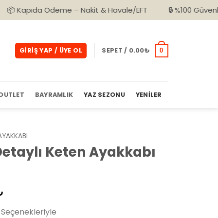
deme – Nakit & Havale/EFT
🔒 %100 Güvenli Alışveriş
GIRIŞ YAP / ÜYE OL
SEPET /
0.00
₺
0
OUTLET
BAYRAMLIK
YAZ SEZONU
YENILER
AYAKKABI
etaylı Keten Ayakkabı
l
Şu
₺
andaki
Seçenekleriyle
0₺.
fiyat: