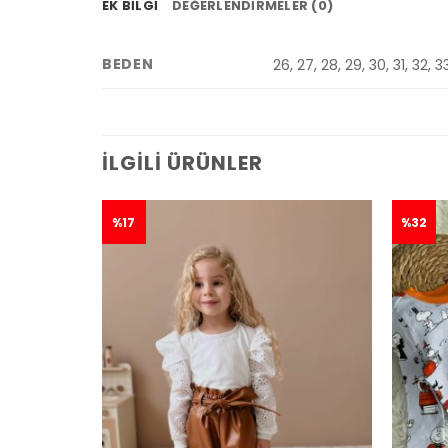
EK BILGI
DEĞERLENDIRMELER (0)
BEDEN
26, 27, 28, 29, 30, 31, 32, 3
İLGILI ÜRÜNLER
%17
%32