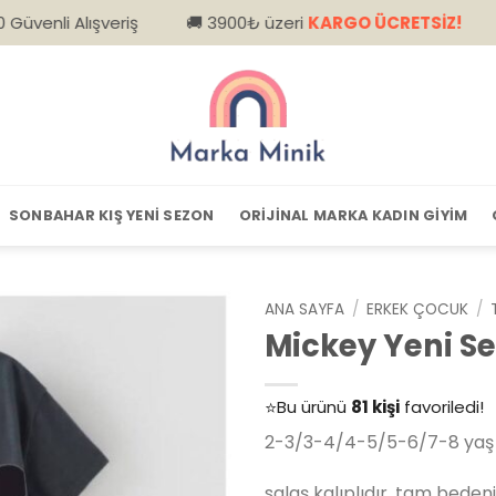
lışveriş
🚚 3900₺ üzeri
KARGO ÜCRETSİZ!
📦 Kapı
SONBAHAR KIŞ YENI SEZON
ORIJINAL MARKA KADIN GIYIM
ANA SAYFA
/
ERKEK ÇOCUK
/
Mickey Yeni S
👀
Şu an
79 kişi
inceliyor!
⭐️
Bu ürünü
81 kişi
favoriledi!
🛒
39 kişi
sepetine ekledi!
2-3/3-4/4-5/5-6/7-8 yaş 
✅
Bugün
14 adet
satıldı
salaş kalıplıdır, tam bedenin