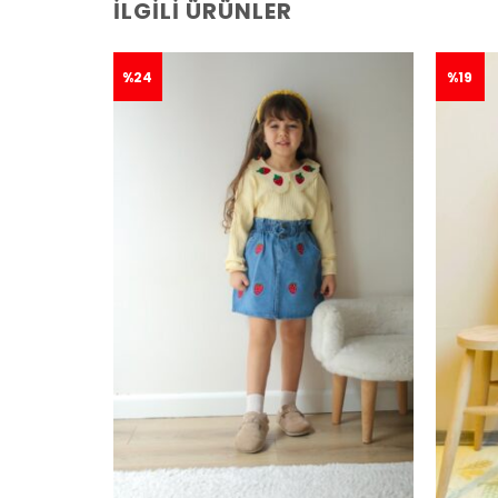
İLGILI ÜRÜNLER
%24
%19