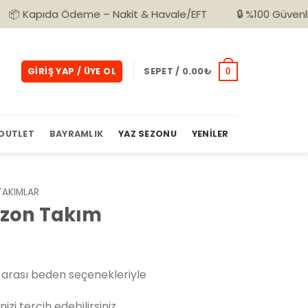
da Ödeme – Nakit & Havale/EFT
🔒 %100 Güvenli Alışveriş
GIRIŞ YAP / ÜYE OL
SEPET /
0.00
₺
0
OUTLET
BAYRAMLIK
YAZ SEZONU
YENILER
TAKIMLAR
ezon Takım
arası beden seçenekleriyle
izi tercih edebilirsiniz