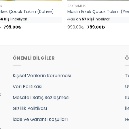
IK
BAYRAMLIK
Erkek Çocuk Takım (Kahve)
Müslin Erkek Çocuk Takım (Yeş
6 kişi
inceliyor!
👀
Şu an
57 kişi
inceliyor!
nü
54 kişi
favoriledi!
⭐️
Bu ürünü
68 kişi
favoriledi!
Orijinal
Şu
Orijinal
Şu
sepetine ekledi!
🛒
32 kişi
sepetine ekledi!
₺
799.00
₺
990.00
₺
799.00
₺
fiyat:
andaki
fiyat:
andaki
7 adet
satıldı
✅
Bugün
10 adet
satıldı
990.00₺.
fiyat:
990.00₺.
fiyat:
799.00₺.
799.00₺.
ÖNEMLİ BİLGİLER
Ö
r
Kişisel Verilerin Korunması
T
Veri Politikası
Ü
k
Mesafeli Satış Sözleşmesi
K
Gizlilik Politikası
İl
İade ve Garanti Koşulları
H