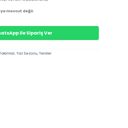
eya mevcut değil.
atsApp ile Sipariş Ver
Takımlar
,
Yaz Sezonu
,
Yeniler