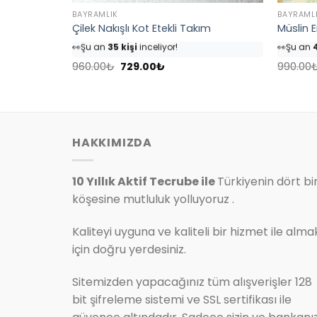
BAYRAMLIK
BAYRAML
(Mavi)
Çilek Nakışlı Kot Etekli Takım
Müslin 
👀
Şu an
35 kişi
inceliyor!
👀
Şu an
4
⭐️
Bu ürünü
40 kişi
favoriledi!
⭐️
Bu ürü
Orijinal
Şu
🛒
18 kişi
sepetine ekledi!
🛒
25 kişi
960.00
₺
729.00
₺
990.00
fiyat:
andaki
✅
Bugün
4 adet
satıldı
✅
Bugün
960.00₺.
fiyat:
.
729.00₺.
HAKKIMIZDA
10 Yıllık Aktif Tecrube ile
Türkiyenin dört bi
köşesine mutluluk yolluyoruz .
Kaliteyi uyguna ve kaliteli bir hizmet ile alma
için doğru yerdesiniz.
Sitemizden yapacağınız tüm alışverişler 128
bit şifreleme sistemi ve SSL sertifikası ile