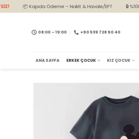
İçeriğe
📦 Kapıda Ödeme – Nakit & Havale/EFT
🔒 %100 Güvenli A
atla
08:00 - 19:00
+90 539 728 90 40
ANA SAYFA
ERKEK ÇOCUK
KIZ ÇOCUK