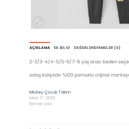
AÇIKLAMA
EK BILGI
DEĞERLENDIRMELER (0)
2-3/3-4/4-5/5-6/7-8 yaş arası beden seçe
salaş kalıplıdır %100 pamuklu orijinal markaya
Mickey Çocuk Takım
Mart 17, 2023
Benzer yazı