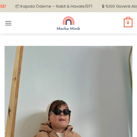
İçeriğe
📦 Kapıda Ödeme – Nakit & Havale/EFT
🔒 %100 Güvenli Alışveri
atla
0