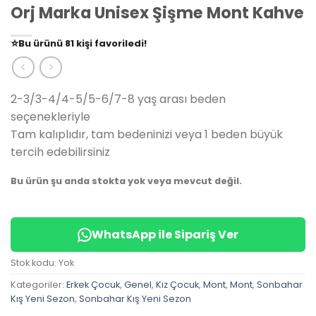
Orj Marka Unisex Şişme Mont Kahve
👀
Şu an
79 kişi
inceliyor!
⭐️
Bu ürünü
81 kişi
favoriledi!
🛒
39 kişi
sepetine ekledi!
✅
Bugün
14 adet
satıldı
2-3/3-4/4-5/5-6/7-8 yaş arası beden
seçenekleriyle
Tam kalıplıdır, tam bedeninizi veya 1 beden büyük
tercih edebilirsiniz
Bu ürün şu anda stokta yok veya mevcut değil.
WhatsApp ile Sipariş Ver
Stok kodu:
Yok
Kategoriler:
Erkek Çocuk
,
Genel
,
Kız Çocuk
,
Mont
,
Mont
,
Sonbahar
Kış Yeni Sezon
,
Sonbahar Kış Yeni Sezon