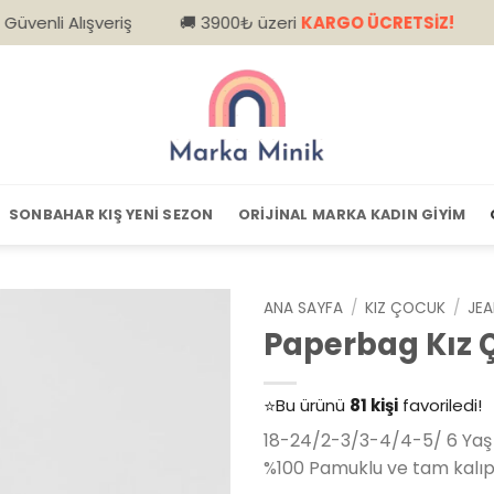
ışveriş
🚚 3900₺ üzeri
KARGO ÜCRETSİZ!
📦 Kapıd
SONBAHAR KIŞ YENI SEZON
ORIJINAL MARKA KADIN GIYIM
ANA SAYFA
/
KIZ ÇOCUK
/
JE
Paperbag Kız 
👀
Şu an
79 kişi
inceliyor!
⭐️
Bu ürünü
81 kişi
favoriledi!
🛒
39 kişi
sepetine ekledi!
18-24/2-3/3-4/4-5/ 6 Yaş 
✅
Bugün
14 adet
satıldı
%100 Pamuklu ve tam kalıpl