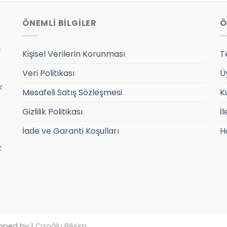
ÖNEMLİ BİLGİLER
Ö
r
Kişisel Verilerin Korunması
T
Veri Politikası
Ü
k
Mesafeli Satış Sözleşmesi
K
Gizlilik Politikası
İl
İade ve Garanti Koşulları
H
z
oped by |
Cızoğlu Bilişim