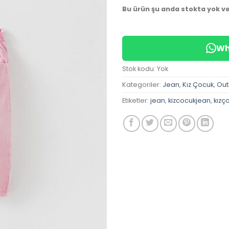
Bu ürün şu anda stokta yok v
Wh
Stok kodu:
Yok
Kategoriler:
Jean
,
Kız Çocuk
,
Out
Etiketler:
jean
,
kizcocukjean
,
kızç