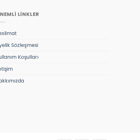
NEMLİ LİNKLER
eslimat
yelik Sözleşmesi
ullanım Koşulları
etişim
akkımızda