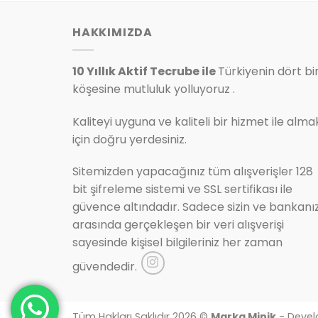
HAKKIMIZDA
10 Yıllık Aktif Tecrube ile
Türkiyenin dört bi
köşesine mutluluk yolluyoruz .
Kaliteyi uyguna ve kaliteli bir hizmet ile alma
için doğru yerdesiniz.
Sitemizden yapacağınız tüm alışverişler 128
bit şifreleme sistemi ve SSL sertifikası ile
güvence altındadır. Sadece sizin ve bankanı
arasında gerçekleşen bir veri alışverişi
sayesinde kişisel bilgileriniz her zaman
güvendedir.
Tüm Hakları Saklıdır 2026 ©
Marka Minik
- Devel