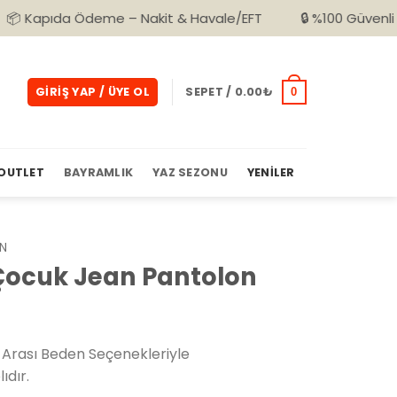
a Ödeme – Nakit & Havale/EFT
🔒 %100 Güvenli Alışveriş
GIRIŞ YAP / ÜYE OL
SEPET /
0.00
₺
0
OUTLET
BAYRAMLIK
YAZ SEZONU
YENILER
AN
Çocuk Jean Pantolon
Arası Beden Seçenekleriyle
ıdır.