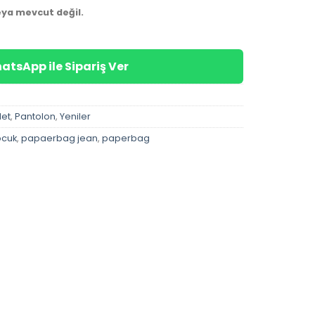
eya mevcut değil.
atsApp ile Sipariş Ver
let
,
Pantolon
,
Yeniler
ocuk
,
papaerbag jean
,
paperbag