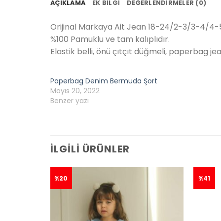
AÇIKLAMA
EK BILGI
DEĞERLENDIRMELER (0)
Orijinal Markaya Ait Jean 18-24/2-3/3-4/4-
%100 Pamuklu ve tam kalıplıdır.
Elastik belli, önü çıtçıt düğmeli, paperbag je
Paperbag Denim Bermuda Şort
Mayıs 20, 2022
Benzer yazı
İLGILI ÜRÜNLER
%20
%41