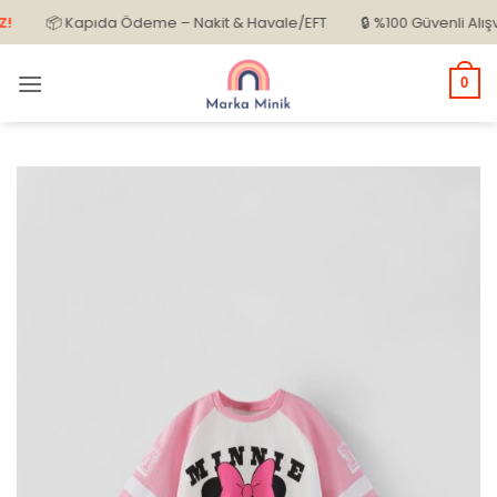
İçeriğe
📦 Kapıda Ödeme – Nakit & Havale/EFT
🔒 %100 Güvenli Alışveriş
atla
0