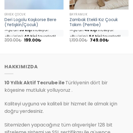
ERKEK ÇOCUK
BAYRAMLIK
Deri Logolu Kaşkorse Bere
Zambak Etekli Kız Çocuk
(Yetişkin/Çocuk)
Takım (Pembe)
👀
Şu an
35 kişi
inceliyor!
👀
Şu an
46 kişi
inceliyor!
⭐️
Bu ürünü
40 kişi
favoriledi!
⭐️
Bu ürünü
54 kişi
favoriledi!
Orijinal
Şu
Orijinal
Şu
🛒
18 kişi
sepetine ekledi!
🛒
25 kişi
sepetine ekledi!
399.00
₺
199.00
₺
1,199.00
₺
749.00
₺
fiyat:
andaki
fiyat:
andaki
✅
Bugün
4 adet
satıldı
✅
Bugün
7 adet
satıldı
399.00₺.
fiyat:
1,199.00₺.
fiyat:
199.00₺.
749.00₺.
HAKKIMIZDA
10 Yıllık Aktif Tecrube ile
Türkiyenin dört bir
köşesine mutluluk yolluyoruz .
Kaliteyi uyguna ve kaliteli bir hizmet ile almak için
doğru yerdesiniz.
Sitemizden yapacağınız tüm alışverişler 128 bit
şifreleme sistemi ve SSL sertifikası ile güvence