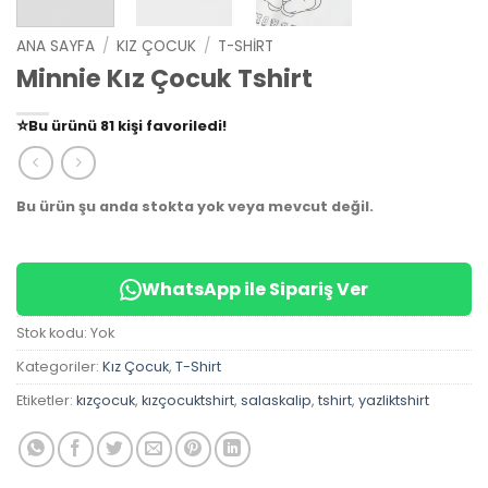
ANA SAYFA
/
KIZ ÇOCUK
/
T-SHIRT
Minnie Kız Çocuk Tshirt
👀
Şu an
79 kişi
inceliyor!
⭐️
Bu ürünü
81 kişi
favoriledi!
🛒
39 kişi
sepetine ekledi!
✅
Bugün
14 adet
satıldı
Bu ürün şu anda stokta yok veya mevcut değil.
WhatsApp ile Sipariş Ver
Stok kodu:
Yok
Kategoriler:
Kız Çocuk
,
T-Shirt
Etiketler:
kızçocuk
,
kızçocuktshirt
,
salaskalip
,
tshirt
,
yazliktshirt