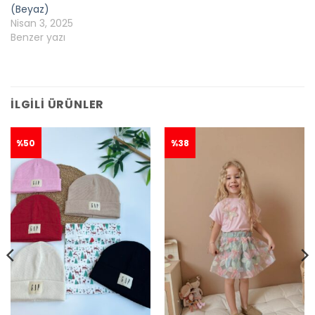
(Beyaz)
Nisan 3, 2025
Benzer yazı
İLGILI ÜRÜNLER
%50
%38